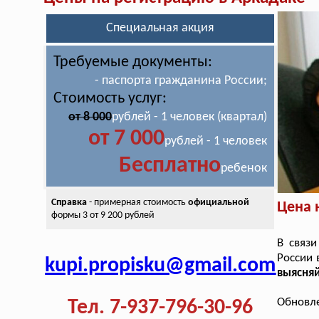
Специальная акция
Требуемые документы:
- паспорта гражданина России;
Стоимость услуг:
от 8 000
рублей - 1 человек (квартал)
от 7 000
рублей - 1 человек
Бесплатно
ребенок
Справка
- примерная стоимость
официальной
Цена 
формы 3 от 9 200 рублей
В связи
России 
kupi.propisku@gmail.com
выясня
Обновле
Тел. 7-937-796-30-96