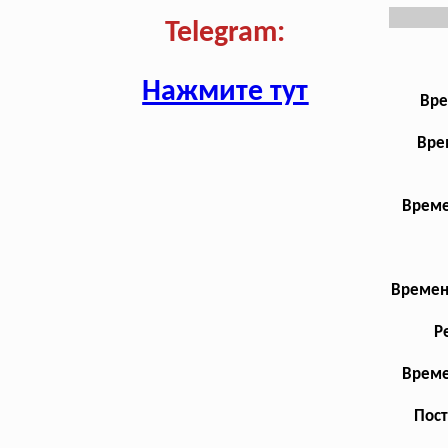
Telegram:
Нажмите тут
Вре
Вре
Време
Времен
Р
Време
Пост